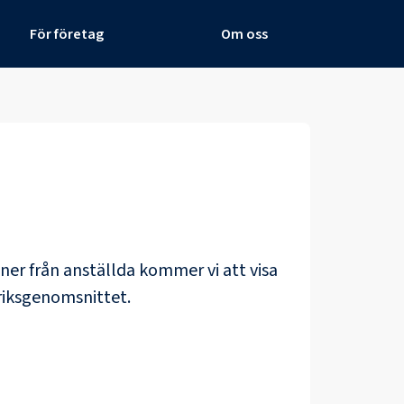
För företag
Om oss
löner från anställda kommer vi att visa
riksgenomsnittet.