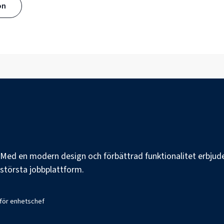
ön
e. Med en modern design och förbättrad funktionalitet erbjuder
s största jobbplattform.
 för enhetschef