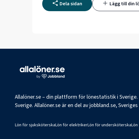
Dela sidan
Lägg till din l
Allalöner.se – din plattform för lönestatistik i Sverig
Sverige. Allalöner.se är en del av jobbland.se, Sverige
Lön för sjuksköterska
Lön för elektriker
Lön för undersköterska
Lön