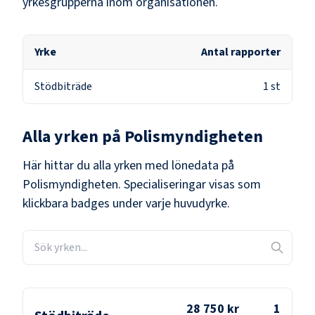
yrkesgrupperna inom organisationen.
Yrke
Antal rapporter
Stödbiträde
1
st
Alla yrken på
Polismyndigheten
Här hittar du alla yrken med lönedata på
Polismyndigheten
. Specialiseringar visas som
klickbara badges under varje huvudyrke.
28 750 kr
1