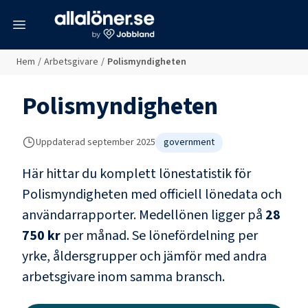
meny
Hem
/
Arbetsgivare
/
Polismyndigheten
Polismyndigheten
Uppdaterad
september 2025
government
Här hittar du komplett lönestatistik för
Polismyndigheten
med officiell lönedata och
användarrapporter
. Medellönen ligger på
28
750 kr
per månad.
Se lönefördelning per
yrke, åldersgrupper och jämför med andra
arbetsgivare inom samma bransch.