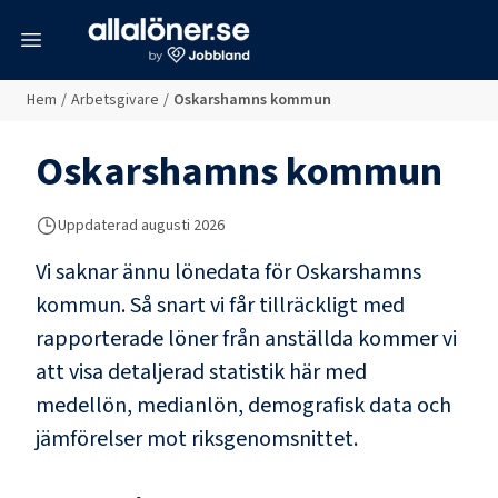
meny
Hem
/
Arbetsgivare
/
Oskarshamns kommun
Oskarshamns kommun
Uppdaterad
augusti 2026
Vi saknar ännu lönedata för
Oskarshamns
kommun
. Så snart vi får tillräckligt med
rapporterade löner från anställda kommer vi
att visa detaljerad statistik här med
medellön, medianlön, demografisk data och
jämförelser mot riksgenomsnittet.