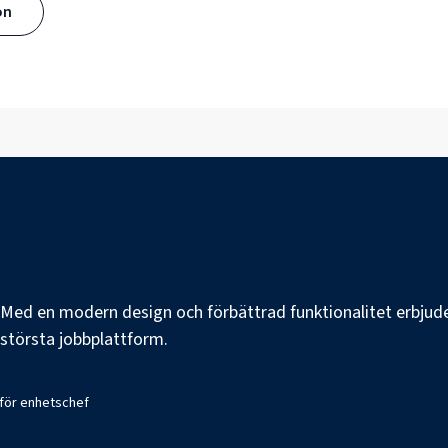
ön
e. Med en modern design och förbättrad funktionalitet erbjuder
s största jobbplattform.
 för enhetschef