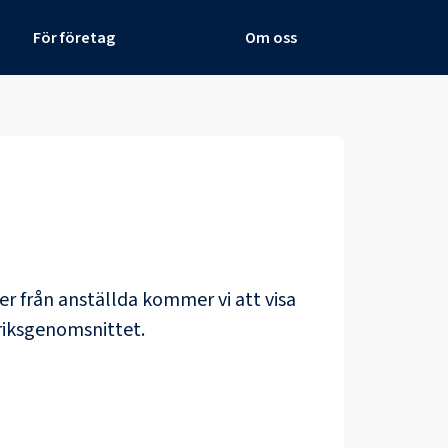
För företag
Om oss
ner från anställda kommer vi att visa
riksgenomsnittet.