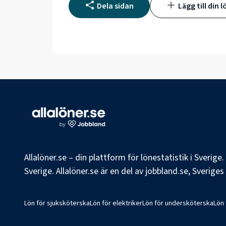
Dela sidan
Lägg till din l
Allalöner.se – din plattform för lönestatistik i Sverig
Sverige. Allalöner.se är en del av jobbland.se, Sverige
Lön för sjuksköterska
Lön för elektriker
Lön för undersköterska
Lön