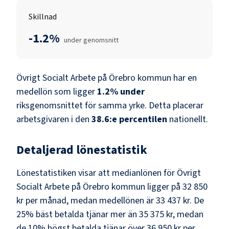
Skillnad
-1.2%
under genomsnitt
Övrigt Socialt Arbete
på
Örebro kommun
har en
medellön som ligger
1.2
%
under
riksgenomsnittet för samma yrke. Detta placerar
arbetsgivaren i den
38.6
:e percentilen
nationellt.
Detaljerad lönestatistik
Lönestatistiken visar att medianlönen för
Övrigt
Socialt Arbete
på
Örebro kommun
ligger på
32 850
kr
per månad, medan medellönen är
33 437 kr
. De
25% bäst betalda tjänar mer än
35 375 kr
, medan
de 10% högst betalda tjänar över
36 950 kr
per