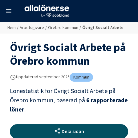
meny
Hem
/
Arbetsgivare
/
Örebro kommun
/
Övrigt Socialt Arbete
Övrigt Socialt Arbete
på
Örebro kommun
Uppdaterad
september 2025
Kommun
Lönestatistik för
Övrigt Socialt Arbete
på
Örebro kommun
, baserad på
6
rapporterade
löner
.
Dela sidan