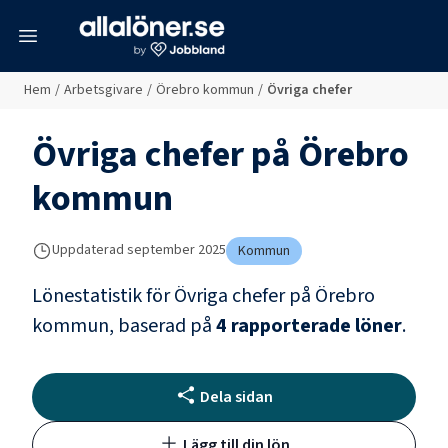
meny
Hem
/
Arbetsgivare
/
Örebro kommun
/
Övriga chefer
Övriga chefer
på
Örebro
kommun
Uppdaterad
september 2025
Kommun
Lönestatistik för
Övriga chefer
på
Örebro
kommun
, baserad på
4
rapporterade löner
.
Dela sidan
Lägg till din lön