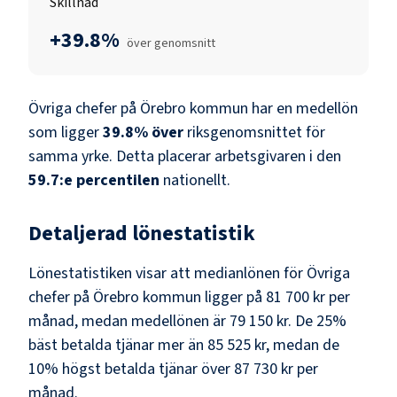
Skillnad
+39.8%
över genomsnitt
Övriga chefer
på
Örebro kommun
har en medellön
som ligger
39.8
%
över
riksgenomsnittet för
samma yrke. Detta placerar arbetsgivaren i den
59.7
:e percentilen
nationellt.
Detaljerad lönestatistik
Lönestatistiken visar att medianlönen för
Övriga
chefer
på
Örebro kommun
ligger på
81 700 kr
per
månad, medan medellönen är
79 150 kr
. De 25%
bäst betalda tjänar mer än
85 525 kr
, medan de
10% högst betalda tjänar över
87 730 kr
per
månad.