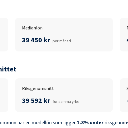
Medianlön
39 450 kr
per månad
ittet
Riksgenomsnitt
39 592 kr
för samma yrke
 kommun
har en medellön som ligger
1.8
%
under
riksgenoms