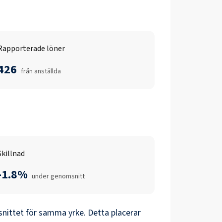
Rapporterade löner
426
från anställda
Skillnad
-1.8%
under genomsnitt
nittet för samma yrke. Detta placerar