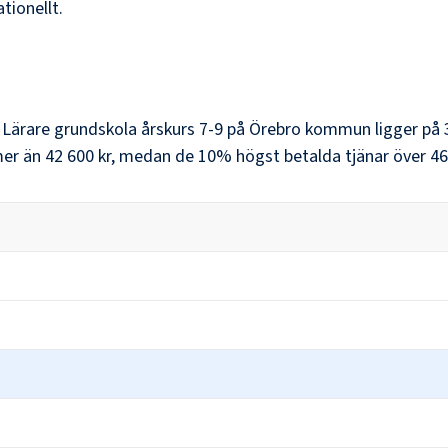
ationellt.
r
Lärare grundskola årskurs 7-9
på
Örebro kommun
ligger på
mer än
42 600 kr
, medan de 10% högst betalda tjänar över
46