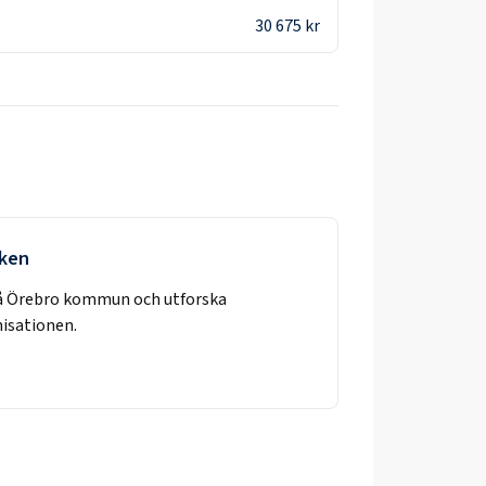
30 675 kr
rken
å
Örebro kommun
och utforska
nisationen.