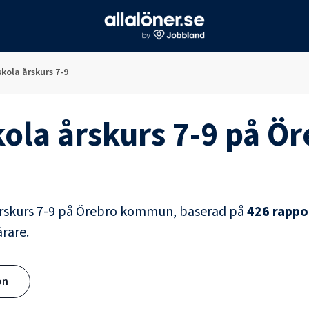
kola årskurs 7-9
ola årskurs 7-9
på
Ör
rskurs 7-9
på
Örebro kommun
, baserad på
426
rappo
ärare
.
ön