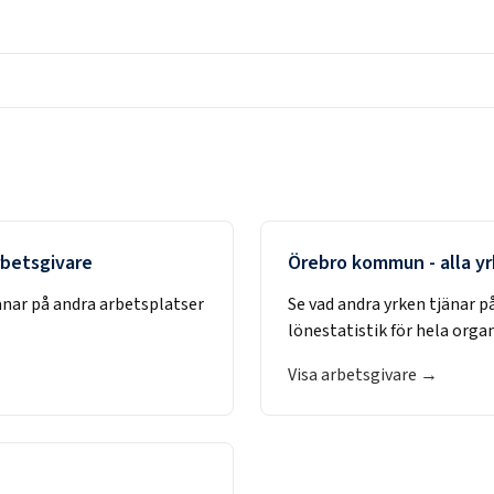
arbetsgivare
Örebro kommun
- alla y
änar på andra arbetsplatser
Se vad andra yrken tjänar p
lönestatistik för hela orga
Visa arbetsgivare →