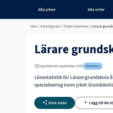
Alla yrken
Alla orter
Hem
/
Arbetsgivare
/
Örebro kommun
/
Lärare grunds
Lärare grundsk
Uppdaterad
september 2025
Kommun
Lönestatistik för
Lärare grundskola å
specialisering inom yrket
Grundskoll
Dela sidan
Lägg till din l