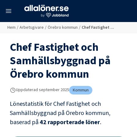
meny
Hem
/
Arbetsgivare
/
Örebro kommun
/
Chef Fastighet ...
Chef Fastighet och
Samhällsbyggnad
på
Örebro kommun
Uppdaterad
september 2025
Kommun
Lönestatistik för
Chef Fastighet och
Samhällsbyggnad
på
Örebro kommun
,
baserad på
42
rapporterade löner
.