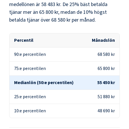
medellönen är
58 483 kr
. De 25% bäst betalda
tjänar mer än
65 800 kr
, medan de 10% högst
betalda tjänar över
68 580 kr
per månad.
Percentil
Månadslön
90:e percentilen
68 580 kr
75:e percentilen
65 800 kr
Medianlön (50:e percentilen)
55 450 kr
25:e percentilen
51 880 kr
10:e percentilen
48 690 kr