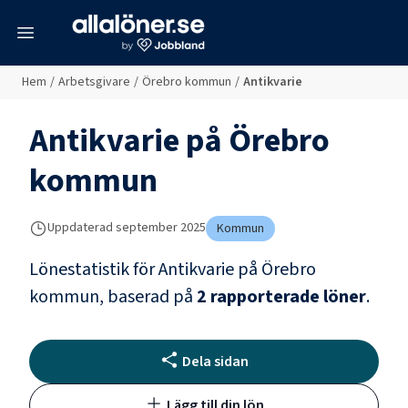
meny
Hem
/
Arbetsgivare
/
Örebro kommun
/
Antikvarie
Antikvarie
på
Örebro
kommun
Uppdaterad
september 2025
Kommun
Lönestatistik för
Antikvarie
på
Örebro
kommun
, baserad på
2
rapporterade löner
.
Dela sidan
Lägg till din lön