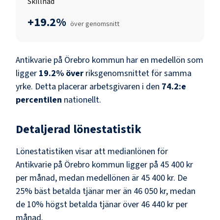
Skillnad
+19.2%
över genomsnitt
Antikvarie
på
Örebro kommun
har en medellön som
ligger
19.2
%
över
riksgenomsnittet för samma
yrke. Detta placerar arbetsgivaren i den
74.2
:e
percentilen
nationellt.
Detaljerad lönestatistik
Lönestatistiken visar att medianlönen för
Antikvarie
på
Örebro kommun
ligger på
45 400 kr
per månad, medan medellönen är
45 400 kr
. De
25% bäst betalda tjänar mer än
46 050 kr
, medan
de 10% högst betalda tjänar över
46 440 kr
per
månad.