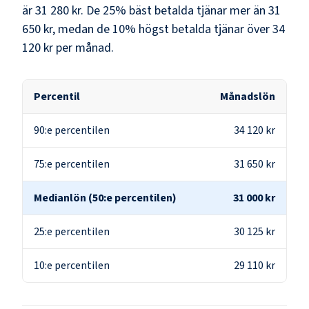
är
31 280 kr
. De 25% bäst betalda tjänar mer än
31
650 kr
, medan de 10% högst betalda tjänar över
34
120 kr
per månad.
Percentil
Månadslön
90:e percentilen
34 120 kr
75:e percentilen
31 650 kr
Medianlön (50:e percentilen)
31 000 kr
25:e percentilen
30 125 kr
10:e percentilen
29 110 kr