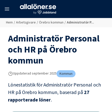
meny
Hem
/
Arbetsgivare
/
Örebro kommun
/
Administratör P...
Administratör Personal
och HR
på
Örebro
kommun
Uppdaterad
september 2025
Kommun
Lönestatistik för
Administratör Personal och
HR
på
Örebro kommun
, baserad på
27
rapporterade löner
.