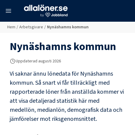
meny
Hem
/
Arbetsgivare
/
Nynäshamns kommun
Nynäshamns kommun
Uppdaterad
augusti 2026
Vi saknar ännu lönedata för
Nynäshamns
kommun
. Så snart vi får tillräckligt med
rapporterade löner från anställda kommer vi
att visa detaljerad statistik här med
medellön, medianlön, demografisk data och
jämförelser mot riksgenomsnittet.