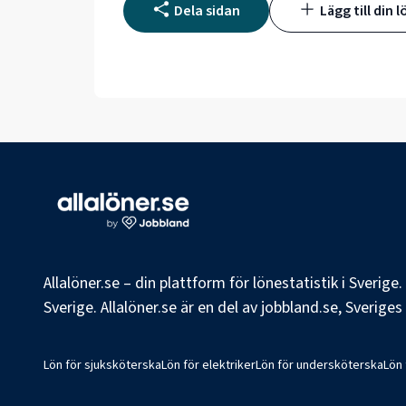
Dela sidan
Lägg till din l
Allalöner.se – din plattform för lönestatistik i Sverig
Sverige. Allalöner.se är en del av jobbland.se, Sverige
Lön för sjuksköterska
Lön för elektriker
Lön för undersköterska
Lön