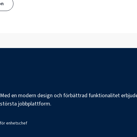
ön
e. Med en modern design och förbättrad funktionalitet erbjuder
s största jobbplattform.
 för enhetschef