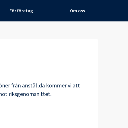
För företag
Om oss
 löner från anställda kommer vi att
mot riksgenomsnittet.