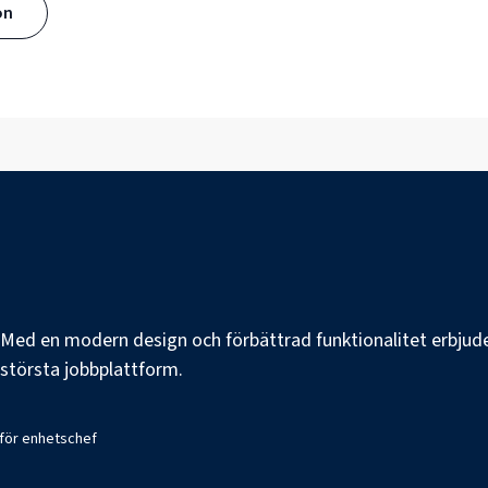
ön
e. Med en modern design och förbättrad funktionalitet erbjuder
s största jobbplattform.
 för enhetschef