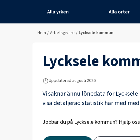
Alla yrken
Alla orter
Hem
/
Arbetsgivare
/
Lycksele kommun
Lycksele kom
Uppdaterad
augusti 2026
Vi saknar ännu lönedata för
Lycksel
visa detaljerad statistik här med me
Jobbar du på
Lycksele kommun
? Hjälp os