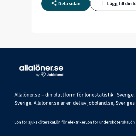
Dela sidan
Lägg till din l
Allalöner.se – din plattform för lönestatistik i Sverig
Sverige. Allalöner.se är en del av jobbland.se, Sverige
Lön för sjuksköterska
Lön för elektriker
Lön för undersköterska
Lön