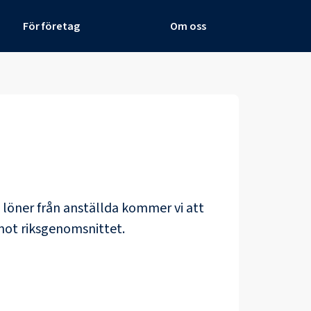
För företag
Om oss
de löner från anställda kommer vi att
mot riksgenomsnittet.