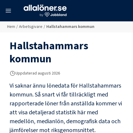
meny
Hem
/
Arbetsgivare
/
Hallstahammars kommun
Hallstahammars
kommun
Uppdaterad
augusti 2026
Vi saknar ännu lönedata för
Hallstahammars
kommun
. Så snart vi får tillräckligt med
rapporterade löner från anställda kommer vi
att visa detaljerad statistik här med
medellön, medianlön, demografisk data och
jämförelser mot riksgenomsnittet.