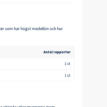
oller som har högst medellön och hur
Antal rapporter
1
st
1
st