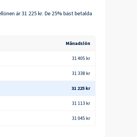
llönen är
31 225 kr
. De 25% bäst betalda
Månadslön
31 405 kr
31 338 kr
31 225 kr
31 113 kr
31 045 kr