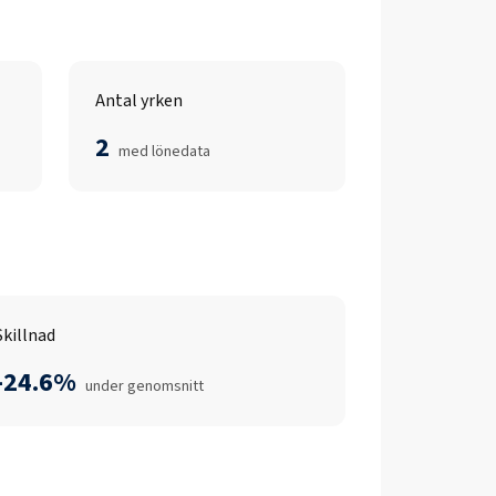
Antal yrken
2
med lönedata
Skillnad
-24.6%
under genomsnitt