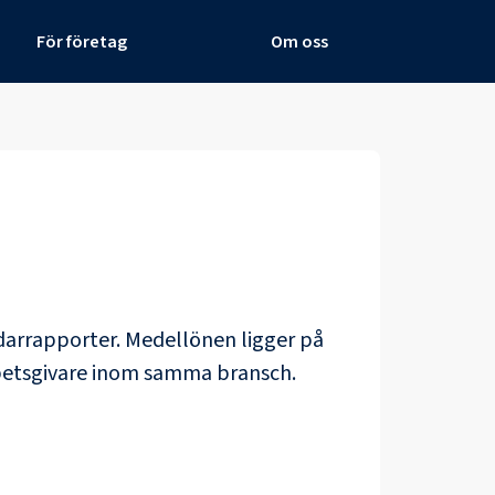
För företag
Om oss
darrapporter
. Medellönen ligger på
rbetsgivare inom samma bransch.