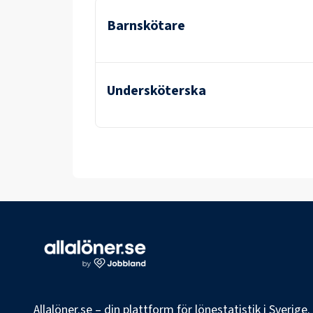
Barnskötare
Undersköterska
Allalöner.se – din plattform för lönestatistik i Sverig