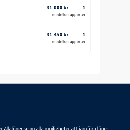
31 000 kr
1
medellön
rapporter
31 450 kr
1
medellön
rapporter
 Allalöner.se nu alla möjligheter att jämföra löner i