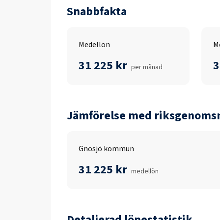
Snabbfakta
Medellön
M
31 225 kr
3
per månad
Jämförelse med riksgenomsn
Gnosjö kommun
31 225 kr
medellön
Detaljerad lönestatistik