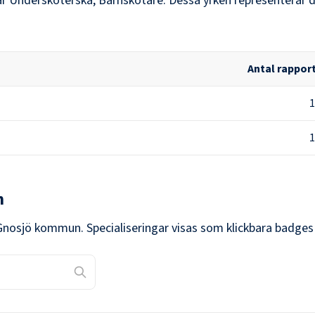
r
Undersköterska, Barnskötare
. Dessa yrken representerar 
Antal rappor
1
1
n
Gnosjö kommun
. Specialiseringar visas som klickbara badges