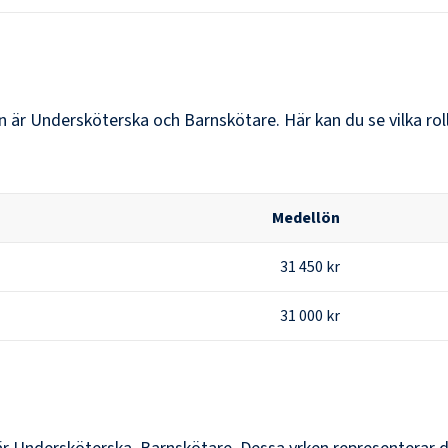
n
är
Undersköterska och Barnskötare
. Här kan du se vilka r
Medellön
31 450 kr
31 000 kr