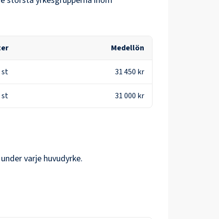
de största yrkesgrupperna inom
ter
Medellön
st
31 450 kr
st
31 000 kr
 under varje huvudyrke.