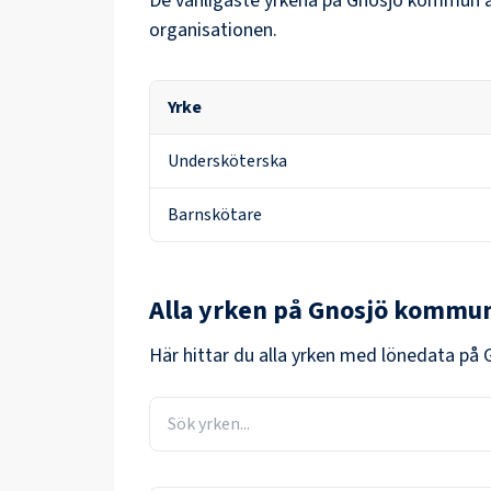
De vanligaste yrkena på
Gnosjö kommun
ä
organisationen.
Yrke
Undersköterska
Barnskötare
Alla yrken på
Gnosjö kommu
Här hittar du alla yrken med lönedata på