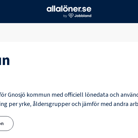
un
för
Gnosjö kommun
med officiell lönedata och använ
ing per yrke, åldersgrupper och jämför med andra a
ön