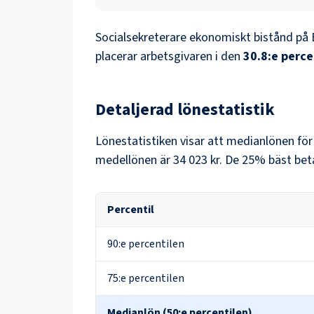
Socialsekreterare ekonomiskt bistånd
på
placerar arbetsgivaren i den
30.8
:e perce
Detaljerad lönestatistik
Lönestatistiken visar att medianlönen fö
medellönen är
34 023 kr
. De 25% bäst bet
Percentil
90:e percentilen
75:e percentilen
Medianlön (50:e percentilen)