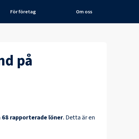
För företag
Om oss
nd
på
å
68
rapporterade löner
.
Detta är en