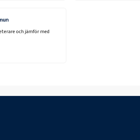
mmun
eterare
och jämför med