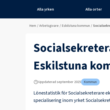
Alla yrken
Alla orter
Hem
/
Arbetsgivare
/
Eskilstuna kommun
/
Socialsekr
Socialsekrete
Eskilstuna k
Uppdaterad
september 2025
Kommun
Lönestatistik för
Socialsekreterare e
specialisering inom yrket
Socialsekre