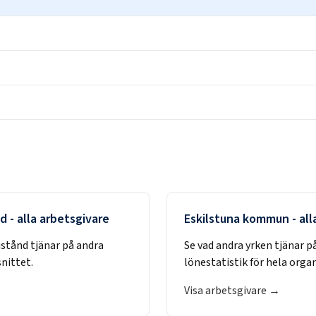
nd
- alla arbetsgivare
Eskilstuna kommun
- all
istånd
tjänar på andra
Se vad andra yrken tjänar p
nittet.
lönestatistik för hela orga
Visa arbetsgivare →