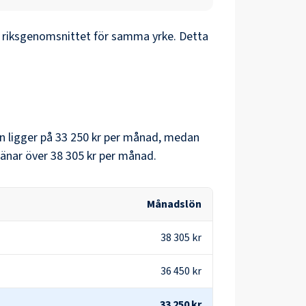
riksgenomsnittet för samma yrke. Detta
n
ligger på
33 250 kr
per månad, medan
änar över
38 305 kr
per månad.
Månadslön
38 305 kr
36 450 kr
33 250 kr