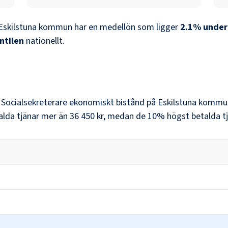
Eskilstuna kommun
har en medellön som ligger
2.1
%
under
ntilen
nationellt.
r
Socialsekreterare ekonomiskt bistånd
på
Eskilstuna kommu
alda tjänar mer än
36 450 kr
, medan de 10% högst betalda tj