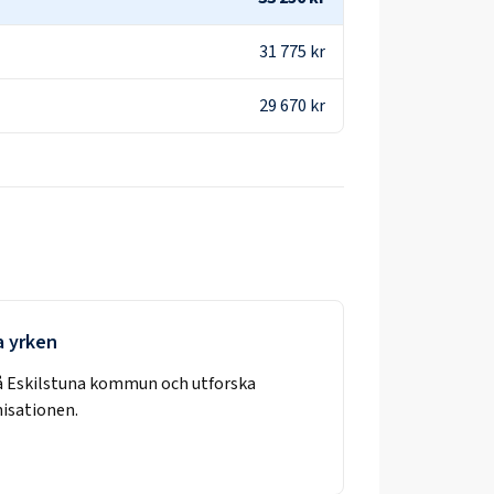
31 775 kr
29 670 kr
a yrken
å
Eskilstuna kommun
och utforska
nisationen.