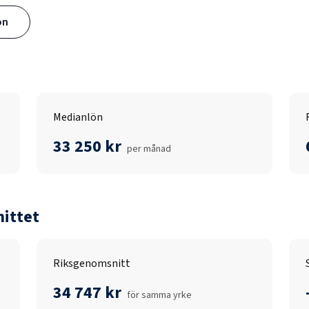
ön
Medianlön
33 250 kr
per månad
ittet
Riksgenomsnitt
34 747 kr
för samma yrke