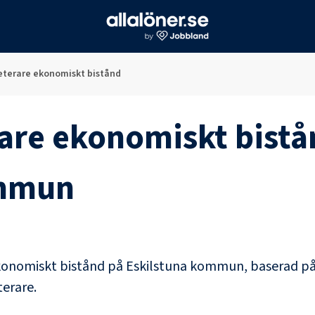
eterare ekonomiskt bistånd
rare ekonomiskt bistå
ommun
konomiskt bistånd
på
Eskilstuna kommun
, baserad p
terare
.