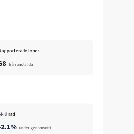
Rapporterade löner
68
från anställda
Skillnad
-2.1%
under genomsnitt