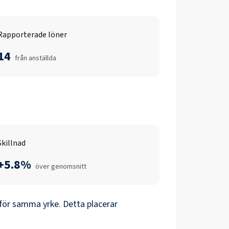
Rapporterade löner
14
från anställda
Skillnad
+5.8%
över genomsnitt
för samma yrke. Detta placerar