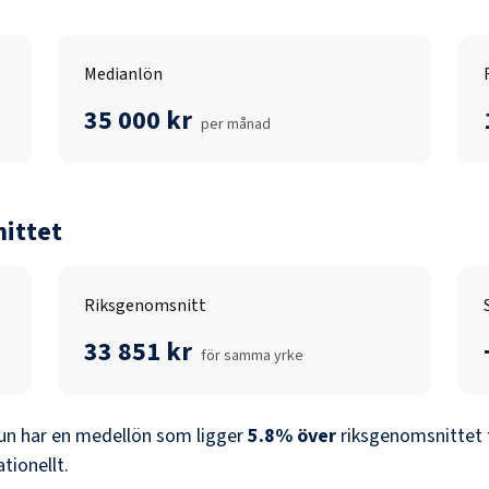
Medianlön
35 000 kr
per månad
ittet
Riksgenomsnitt
33 851 kr
för samma yrke
un
har en medellön som ligger
5.8
%
över
riksgenomsnittet 
ationellt.