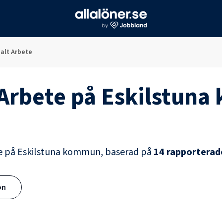
ialt Arbete
 Arbete
på
Eskilstun
e
på
Eskilstuna kommun
, baserad på
14
rapporterad
ön