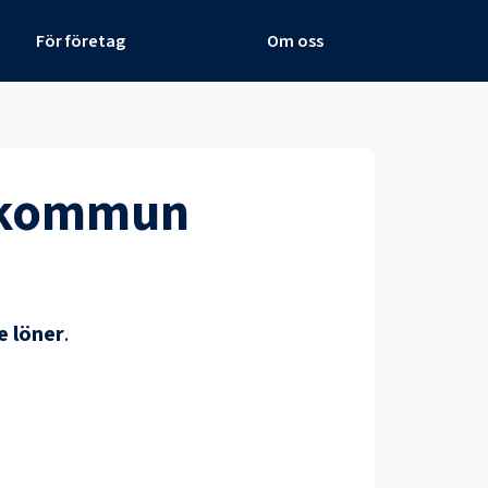
För företag
Om oss
a kommun
e löner
.