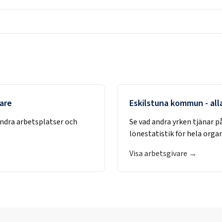
vare
Eskilstuna kommun
- all
andra arbetsplatser och
Se vad andra yrken tjänar p
lönestatistik för hela orga
Visa arbetsgivare →