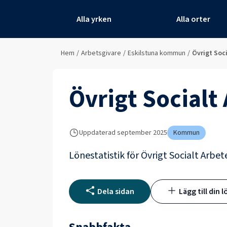
Alla yrken
Alla orter
Hem
/
Arbetsgivare
/
Eskilstuna kommun
/
Övrigt Soc
Övrigt Socialt
Uppdaterad
september 2025
Kommun
Lönestatistik för
Övrigt Socialt Arbet
Dela sidan
Lägg till din l