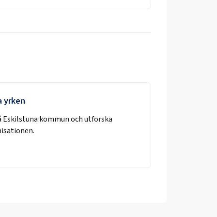
a yrken
å
Eskilstuna kommun
och utforska
nisationen.