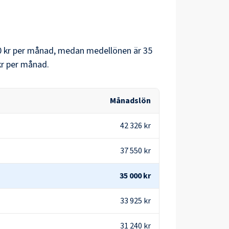
 kr
per månad, medan medellönen är
35
kr
per månad.
Månadslön
42 326 kr
37 550 kr
35 000 kr
33 925 kr
31 240 kr