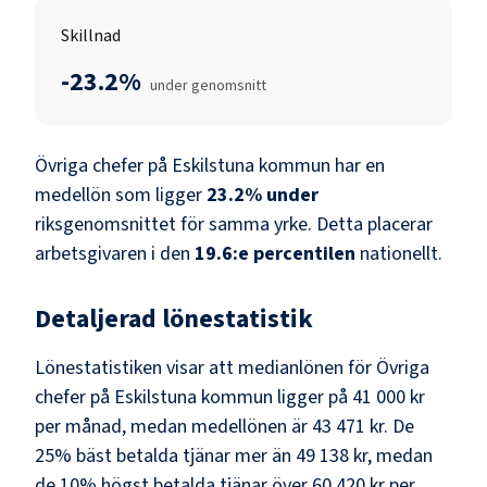
Skillnad
-23.2%
under genomsnitt
Övriga chefer
på
Eskilstuna kommun
har en
medellön som ligger
23.2
%
under
riksgenomsnittet för samma yrke. Detta placerar
arbetsgivaren i den
19.6
:e percentilen
nationellt.
Detaljerad lönestatistik
Lönestatistiken visar att medianlönen för
Övriga
chefer
på
Eskilstuna kommun
ligger på
41 000 kr
per månad, medan medellönen är
43 471 kr
. De
25% bäst betalda tjänar mer än
49 138 kr
, medan
de 10% högst betalda tjänar över
60 420 kr
per