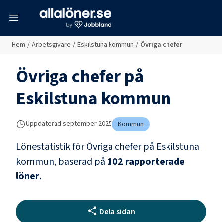
meny
Hem
/
Arbetsgivare
/
Eskilstuna kommun
/
Övriga chefer
Övriga chefer
på
Eskilstuna kommun
Uppdaterad
september 2025
Kommun
Lönestatistik för
Övriga chefer
på
Eskilstuna
kommun
, baserad på
102
rapporterade
löner
.
Dela sidan