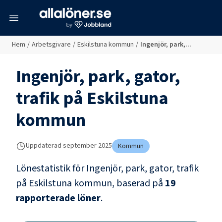
meny
Hem
/
Arbetsgivare
/
Eskilstuna kommun
/
Ingenjör, park,...
Ingenjör, park, gator,
trafik
på
Eskilstuna
kommun
Uppdaterad
september 2025
Kommun
Lönestatistik för
Ingenjör, park, gator, trafik
på
Eskilstuna kommun
, baserad på
19
rapporterade löner
.