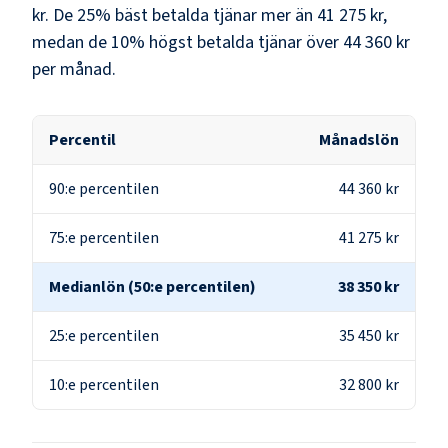
kr
. De 25% bäst betalda tjänar mer än
41 275 kr
,
medan de 10% högst betalda tjänar över
44 360 kr
per månad.
Percentil
Månadslön
90:e percentilen
44 360 kr
75:e percentilen
41 275 kr
Medianlön (50:e percentilen)
38 350 kr
25:e percentilen
35 450 kr
10:e percentilen
32 800 kr