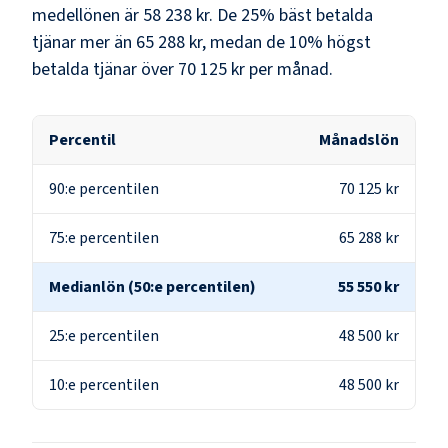
medellönen är
58 238 kr
. De 25% bäst betalda
tjänar mer än
65 288 kr
, medan de 10% högst
betalda tjänar över
70 125 kr
per månad.
Percentil
Månadslön
90:e percentilen
70 125 kr
75:e percentilen
65 288 kr
Medianlön (50:e percentilen)
55 550 kr
25:e percentilen
48 500 kr
10:e percentilen
48 500 kr