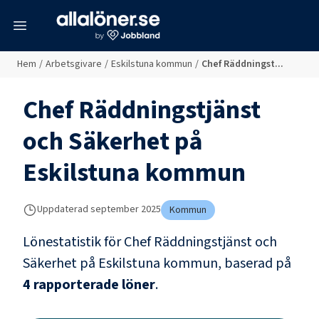
meny
Hem
/
Arbetsgivare
/
Eskilstuna kommun
/
Chef Räddningst...
Chef Räddningstjänst
och Säkerhet
på
Eskilstuna kommun
Uppdaterad
september 2025
Kommun
Lönestatistik för
Chef Räddningstjänst och
Säkerhet
på
Eskilstuna kommun
, baserad på
4
rapporterade löner
.