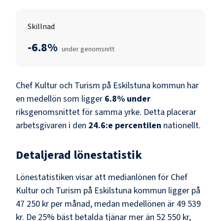
Skillnad
-6.8%
under genomsnitt
Chef Kultur och Turism
på
Eskilstuna kommun
har
en medellön som ligger
6.8
%
under
riksgenomsnittet för samma yrke. Detta placerar
arbetsgivaren i den
24.6
:e percentilen
nationellt.
Detaljerad lönestatistik
Lönestatistiken visar att medianlönen för
Chef
Kultur och Turism
på
Eskilstuna kommun
ligger på
47 250 kr
per månad, medan medellönen är
49 539
kr
. De 25% bäst betalda tjänar mer än
52 550 kr
,