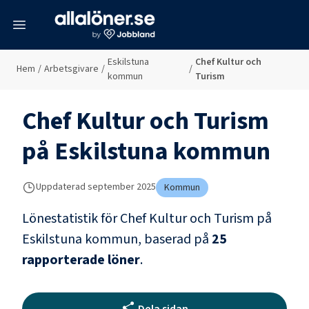
meny
Eskilstuna
Chef Kultur och
Hem
/
Arbetsgivare
/
/
kommun
Turism
Chef Kultur och Turism
på
Eskilstuna kommun
Uppdaterad
september 2025
Kommun
Lönestatistik för
Chef Kultur och Turism
på
Eskilstuna kommun
, baserad på
25
rapporterade löner
.
Dela sidan