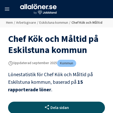
meny
Hem
/
Arbetsgivare
/
Eskilstuna kommun
/
Chef Kök och Måltid
Chef Kök och Måltid
på
Eskilstuna kommun
Uppdaterad
september 2025
Kommun
Lönestatistik för
Chef Kök och Måltid
på
Eskilstuna kommun
, baserad på
15
rapporterade löner
.
Dela sidan