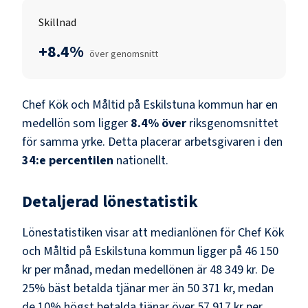
Skillnad
+8.4%
över genomsnitt
Chef Kök och Måltid
på
Eskilstuna kommun
har en
medellön som ligger
8.4
%
över
riksgenomsnittet
för samma yrke. Detta placerar arbetsgivaren i den
34
:e percentilen
nationellt.
Detaljerad lönestatistik
Lönestatistiken visar att medianlönen för
Chef Kök
och Måltid
på
Eskilstuna kommun
ligger på
46 150
kr
per månad, medan medellönen är
48 349 kr
. De
25% bäst betalda tjänar mer än
50 371 kr
, medan
de 10% högst betalda tjänar över
57 917 kr
per