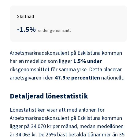
Skillnad
-1.5%
under genomsnitt
Arbetsmarknadskonsulent
på
Eskilstuna kommun
har en medellön som ligger
1.5
%
under
riksgenomsnittet för samma yrke. Detta placerar
arbetsgivaren i den
47.9
:e percentilen
nationellt.
Detaljerad lönestatistik
Lönestatistiken visar att medianlönen för
Arbetsmarknadskonsulent
på
Eskilstuna kommun
ligger på
34 070 kr
per månad, medan medellönen
är
34 063 kr
. De 25% bäst betalda tjänar mer än
35