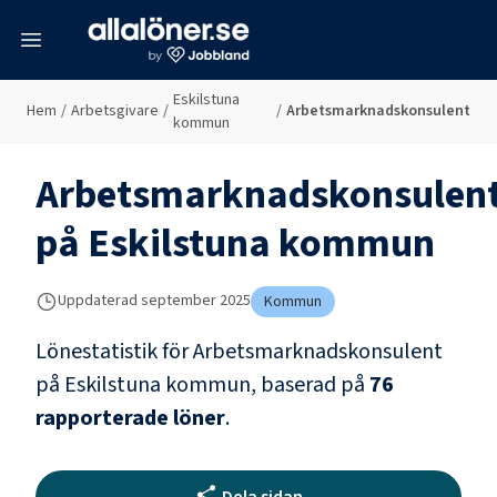
meny
Eskilstuna
Hem
/
Arbetsgivare
/
/
Arbetsmarknadskonsulent
kommun
Arbetsmarknadskonsulen
på
Eskilstuna kommun
Uppdaterad
september 2025
Kommun
Lönestatistik för
Arbetsmarknadskonsulent
på
Eskilstuna kommun
, baserad på
76
rapporterade löner
.
Dela sidan