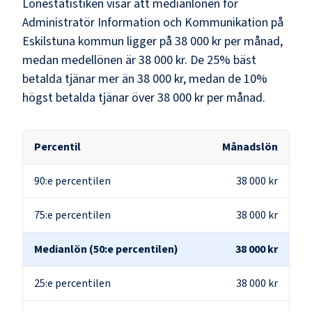
Lönestatistiken visar att medianlönen för
Administratör Information och Kommunikation
på
Eskilstuna kommun
ligger på
38 000 kr
per månad,
medan medellönen är
38 000 kr
. De 25% bäst
betalda tjänar mer än
38 000 kr
, medan de 10%
högst betalda tjänar över
38 000 kr
per månad.
Percentil
Månadslön
90:e percentilen
38 000 kr
75:e percentilen
38 000 kr
Medianlön (50:e percentilen)
38 000 kr
25:e percentilen
38 000 kr