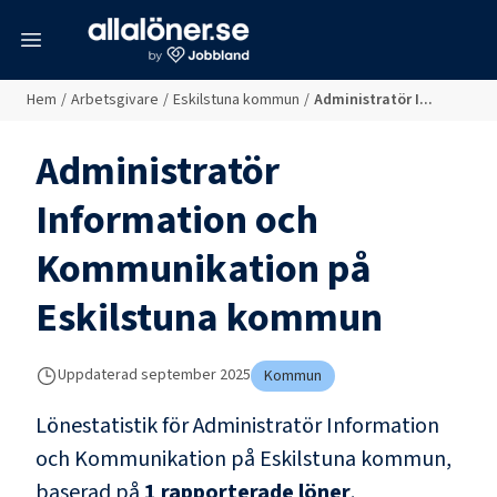
meny
Hem
/
Arbetsgivare
/
Eskilstuna kommun
/
Administratör I...
Administratör
Information och
Kommunikation
på
Eskilstuna kommun
Uppdaterad
september 2025
Kommun
Lönestatistik för
Administratör Information
och Kommunikation
på
Eskilstuna kommun
,
baserad på
1
rapporterade löner
.