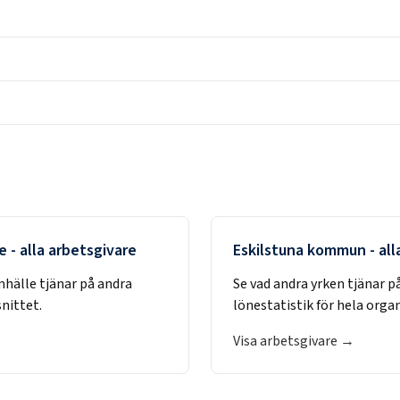
e
- alla arbetsgivare
Eskilstuna kommun
- all
mhälle
tjänar på andra
Se vad andra yrken tjänar p
nittet.
lönestatistik för hela orga
Visa arbetsgivare →