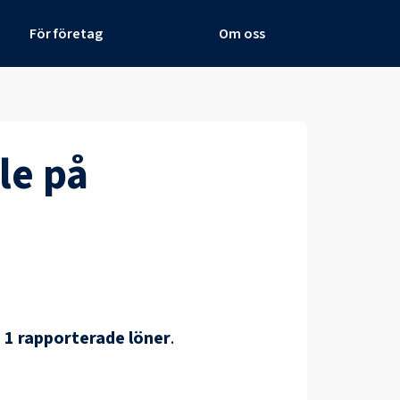
För företag
Om oss
le
på
å
1
rapporterade löner
.