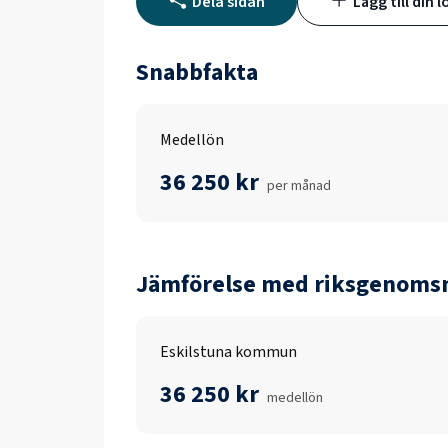
Dela sidan
Lägg till din l
Snabbfakta
Medellön
36 250 kr
per månad
Jämförelse med riksgenomsn
Eskilstuna kommun
36 250 kr
medellön