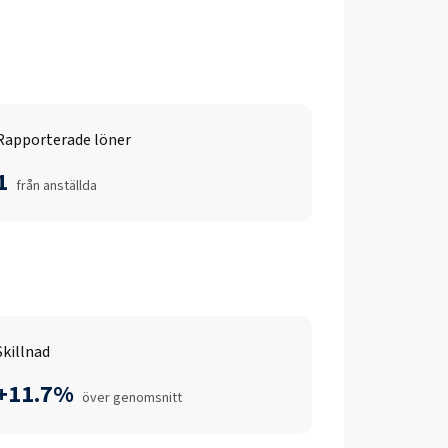
Rapporterade löner
1
från anställda
Skillnad
+11.7%
över genomsnitt