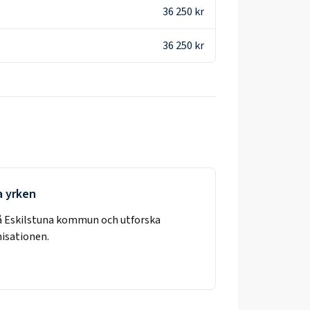
36 250 kr
36 250 kr
a yrken
å
Eskilstuna kommun
och utforska
nisationen.