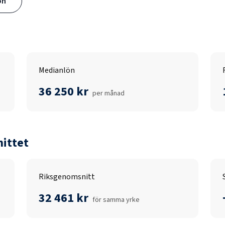
ön
Medianlön
36 250 kr
per månad
ittet
Riksgenomsnitt
32 461 kr
för samma yrke