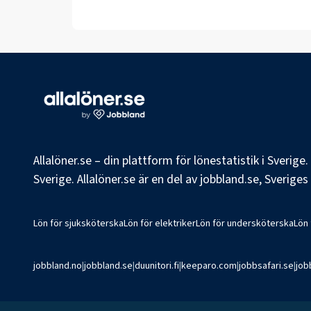
Allalöner.se – din plattform för lönestatistik i Sverig
Sverige. Allalöner.se är en del av jobbland.se, Sverige
Lön för sjuksköterska
Lön för elektriker
Lön för undersköterska
Lön
jobbland.no
|
jobbland.se
|
duunitori.fi
|
keeparo.com
|
jobbsafari.se
|
job
©
2026
Jobbland AB