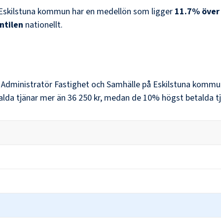
Eskilstuna kommun
har en medellön som ligger
11.7
%
över
ntilen
nationellt.
r
Administratör Fastighet och Samhälle
på
Eskilstuna kommu
alda tjänar mer än
36 250 kr
, medan de 10% högst betalda tj