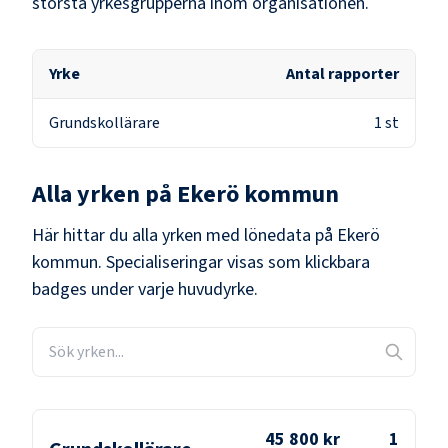
största yrkesgrupperna inom organisationen.
Yrke
Antal rapporter
Grundskollärare
1
st
Alla yrken på
Ekerö kommun
Här hittar du alla yrken med lönedata på
Ekerö
kommun
. Specialiseringar visas som klickbara
badges under varje huvudyrke.
45 800 kr
1