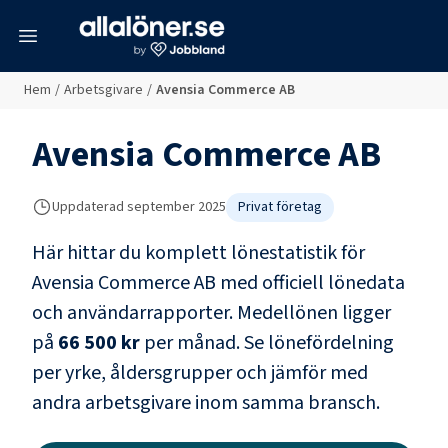
meny
Hem
/
Arbetsgivare
/
Avensia Commerce AB
Avensia Commerce AB
Uppdaterad
september 2025
Privat företag
Här hittar du komplett lönestatistik för
Avensia Commerce AB
med officiell lönedata
och användarrapporter
. Medellönen ligger
på
66 500 kr
per månad.
Se lönefördelning
per yrke, åldersgrupper och jämför med
andra arbetsgivare inom samma bransch.