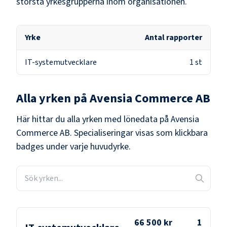
största yrkesgrupperna inom organisationen.
Yrke
Antal rapporter
IT-systemutvecklare
1
st
Alla yrken på
Avensia Commerce AB
Här hittar du alla yrken med lönedata på
Avensia
Commerce AB
. Specialiseringar visas som klickbara
badges under varje huvudyrke.
66 500 kr
1