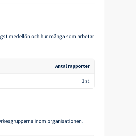
 högst medellön och hur många som arbetar
Antal rapporter
1
st
 yrkesgrupperna inom organisationen.