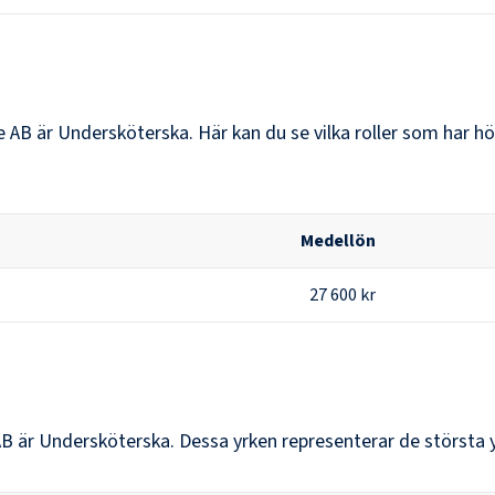
e AB
är
Undersköterska
. Här kan du se vilka roller som har
Medellön
27 600 kr
AB
är
Undersköterska
. Dessa yrken representerar de största