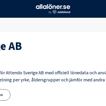
ge AB
för
Attendo Sverige AB
med officiell lönedata och an
elning per yrke, åldersgrupper och jämför med andr
ön