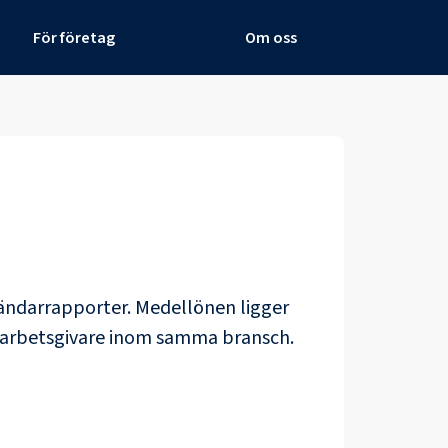
För företag
Om oss
vändarrapporter
. Medellönen ligger
a arbetsgivare inom samma bransch.