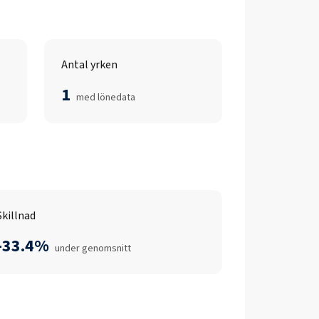
Antal yrken
1
med lönedata
Skillnad
-33.4%
under genomsnitt