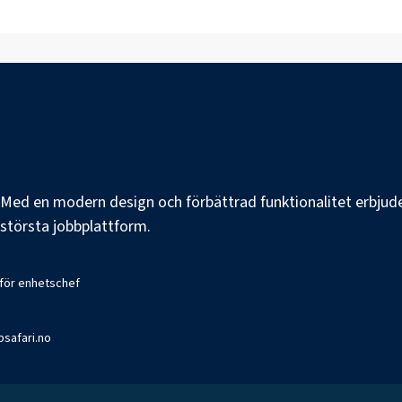
e. Med en modern design och förbättrad funktionalitet erbjuder
s största jobbplattform.
 för enhetschef
bsafari.no