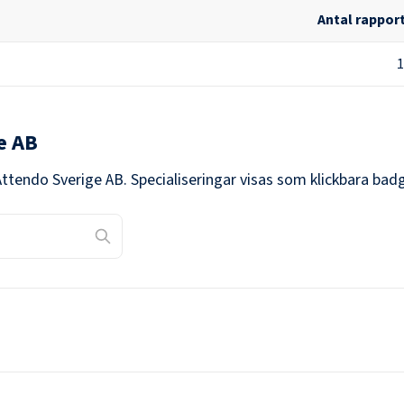
Antal rappor
1
e AB
Attendo Sverige AB
. Specialiseringar visas som klickbara bad