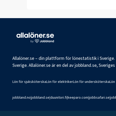
Allalöner.se – din plattform för lönestatistik i Sverig
Sverige. Allalöner.se är en del av jobbland.se, Sverige
Lön för sjuksköterska
Lön för elektriker
Lön för undersköterska
Lön
jobbland.no
|
jobbland.se
|
duunitori.fi
|
keeparo.com
|
jobbsafari.se
|
job
©
2026
Jobbland AB