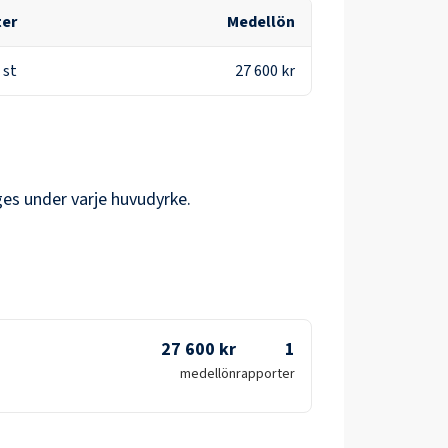
ter
Medellön
st
27 600 kr
ges under varje huvudyrke.
27 600 kr
1
medellön
rapporter