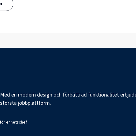
ön
e. Med en modern design och förbättrad funktionalitet erbjuder
s största jobbplattform.
 för enhetschef