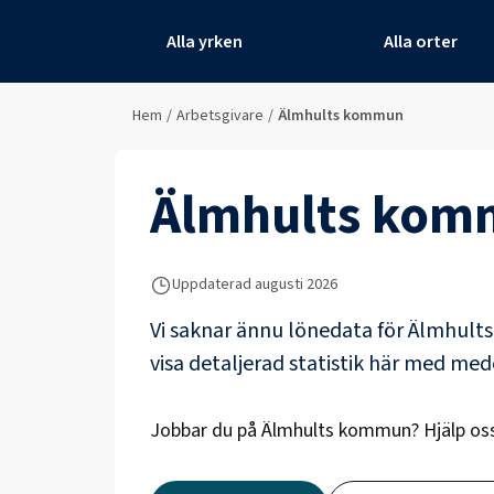
Alla yrken
Alla orter
Hem
/
Arbetsgivare
/
Älmhults kommun
Älmhults kom
Uppdaterad
augusti 2026
Vi saknar ännu lönedata för
Älmhult
visa detaljerad statistik här med me
Jobbar du på
Älmhults kommun
? Hjälp o