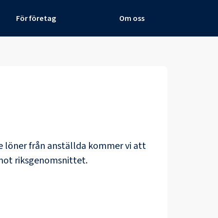
För företag
Om oss
de löner från anställda kommer vi att
mot riksgenomsnittet.