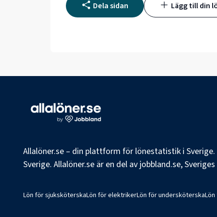
Dela sidan
Lägg till din l
Allalöner.se – din plattform för lönestatistik i Sverig
Sverige. Allalöner.se är en del av jobbland.se, Sverige
Lön för sjuksköterska
Lön för elektriker
Lön för undersköterska
Lön